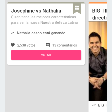
Josephine vs Nathalia
BIG TIM
Quien tiene las mejores características
directio
para ser la nueva Nuestra Belleza Latina
Nathalia casco está ganando
2,538 votos
13 comentarios
VOTAR
BIG TIM