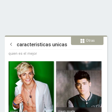
Otras
caracteristicas unicas
quien es el mejor
ross lynch
zayn malik