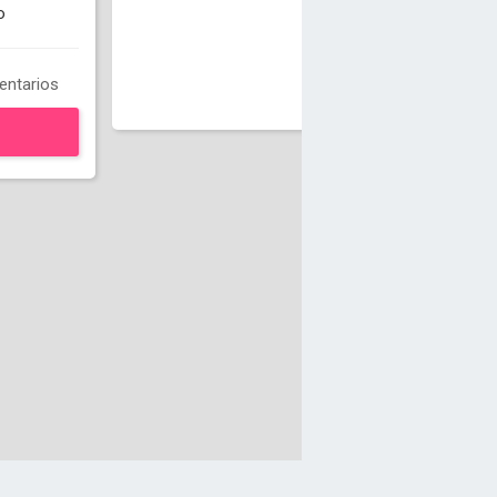
o
ntarios