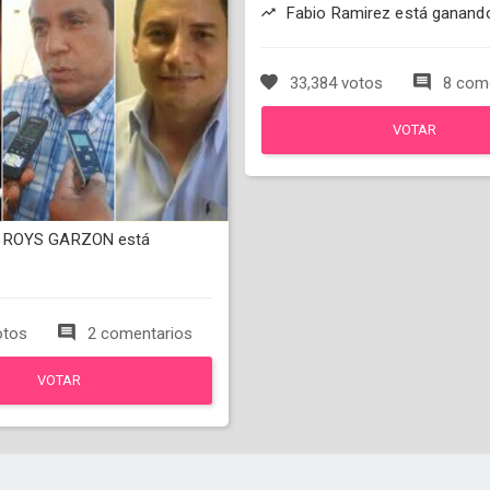
Fabio Ramirez está ganand
33,384 votos
8 come
VOTAR
 ROYS GARZON está
otos
2 comentarios
VOTAR