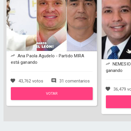
Ana Paola Agudelo - Partido MIRA
está ganando
NEMESIO
ganando
43,762 votos
31 comentarios
36,479 v
VOTAR