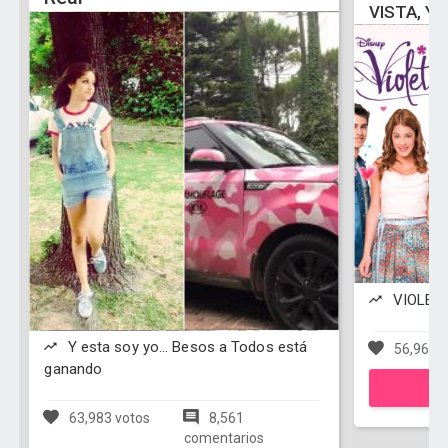
VISTA, Y
VIOLETT
Y esta soy yo... Besos a Todos está
56,969 v
ganando
63,983 votos
8,561
comentarios