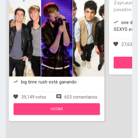
Zayn,aunque
pasados de 
one dire
SEXYS está
27,638 v
big time rush está ganando
39,149 votos
653 comentarios
VOTAR