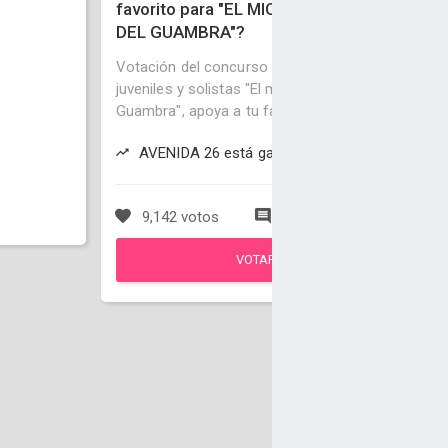
favorito para "EL MICROFONO
DEL GUAMBRA"?
Votación del concurso de bandas
juveniles y solistas "El microfono del
Guambra", apoya a tu favorito¡¡
AVENIDA 26 está ganando
9,142 votos
47 comentarios
VOTAR