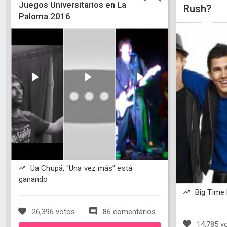
Juegos Universitarios en La
Rush?
Paloma 2016
Ua Chupá, "Una vez más" está
ganando
Big Time
26,396 votos
86 comentarios
14,785 v