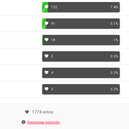
132
7.4%
91
5.1%
18
1%
5
0.3%
4
0.2%
3
0.2%
1774 votos
Denunciar votación