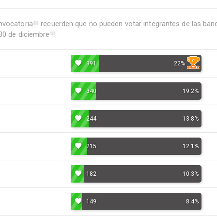
vocatoria!!! recuerden que no pueden votar integrantes de las banda
30 de diciembre!!!
391
22%
340
19.2%
244
13.8%
215
12.1%
182
10.3%
149
8.4%