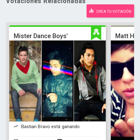
Votaciones Relacionadas
CREA TU VOTACIÓN
Mister Dance Boys'
Matt Hun
Bastian Bravo está ganando