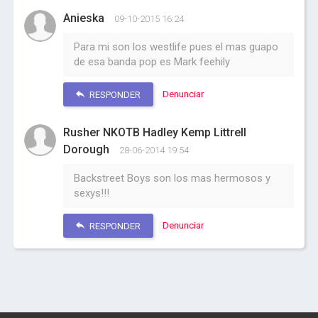
Anieska
09-10-2015 16:24
Para mi son los westlife pues el mas guapo
de esa banda pop es Mark feehily
Denunciar
RESPONDER
Rusher NKOTB Hadley Kemp Littrell
Dorough
28-06-2014 19:54
Backstreet Boys son los mas hermosos y
sexys!!!
Denunciar
RESPONDER