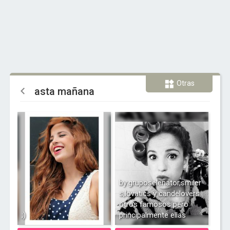
Otras
asta mañana
by:gruposelenator,smiler
s,lovatics y candelovers
otros famosos pero
;)
principalmente ellas