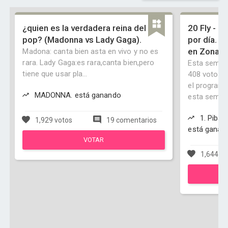
¿quien es la verdadera reina del
20 Fly - P
pop? (Madonna vs Lady Gaga).
por día. A
en ZonaFl
Madona: canta bien asta en vivo y no es
rara. Lady Gaga:es rara,canta bien,pero
Esta seman
tiene que usar pla...
408 votos.
el program
MADONNA. está ganando
esta semana
1. Piba 
1,929 votos
19 comentarios
está ganan
VOTAR
1,644 vo