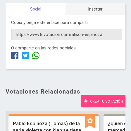
Social
Insertar
Copia y pega este enlace para compartir
O comparte en las redes sociales:
Votaciones Relacionadas
CREA TU VOTACIÓN
Pablo Espinoza (Tomas) de la
¿quien es
serie violetta con kien se tiene
mercado, 