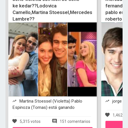
ke kedar??Lodovica
fernando 
Camello,Martina Stoessel,Mercedes
pablo esp
Lambre??
roberto a
Martina Stoessel (Violetta) Pablo
jorge bl
Espinoza (Tomas) está ganando
1,462 vo
5,315 votos
151 comentarios