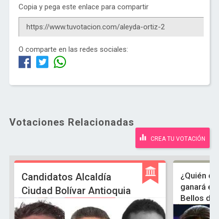
Copia y pega este enlace para compartir
O comparte en las redes sociales:
Votaciones Relacionadas
CREA TU VOTACIÓN
¿Quién de
Candidatos Alcaldía
ganará el 
Ciudad Bolívar Antioquia
Bellos de