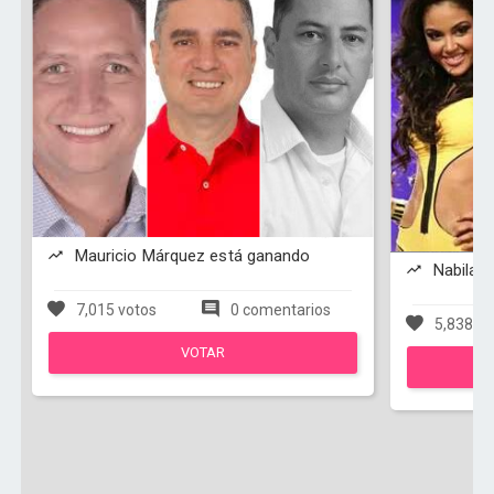
Mauricio Márquez está ganando
Nabila T
7,015 votos
0 comentarios
5,838 vo
VOTAR