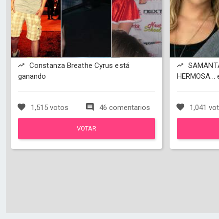
Constanza Breathe Cyrus está
SAMANTA 
ganando
HERMOSA... 
1,515 votos
46 comentarios
1,041 vo
VOTAR