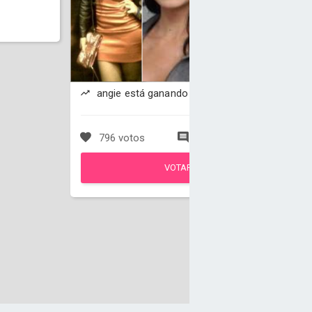
angie está ganando
796 votos
44 comentarios
VOTAR