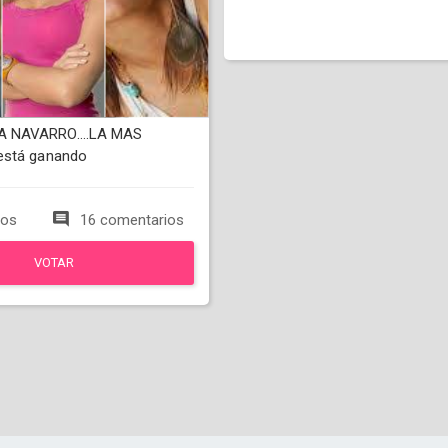
NAVARRO....LA MAS
está ganando
tos
16 comentarios
VOTAR