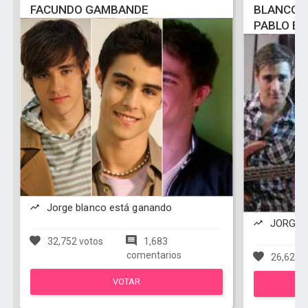
FACUNDO GAMBANDE
BLANCO, 
PABLO ES
Jorge blanco está ganando
JORGE B
32,752 votos
1,683
comentarios
26,629 v
VOTAR