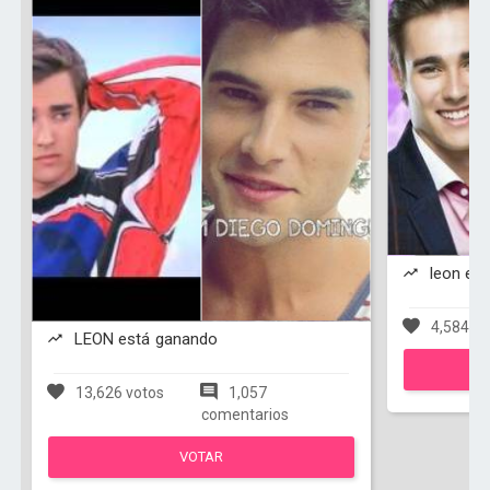
leon es
4,584 vo
LEON está ganando
13,626 votos
1,057
comentarios
VOTAR