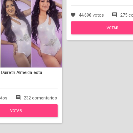
44,698 votos
275 co
VOTAR
 Daireth Almeida está
otos
232 comentarios
VOTAR