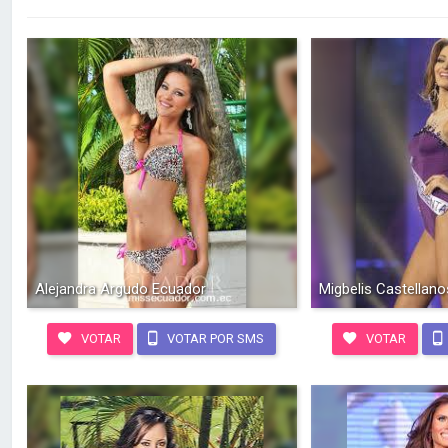
Alejandra Argudo Ecuador
Migbelis Castellan
VOTAR
VOTAR POR SMS
VOTAR