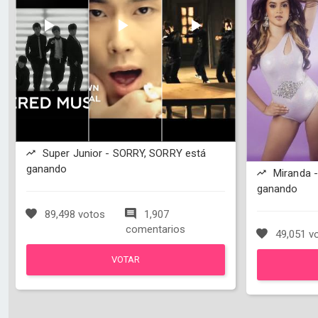
Super Junior - SORRY, SORRY está
ganando
Miranda -
ganando
89,498 votos
1,907
comentarios
49,051 v
VOTAR