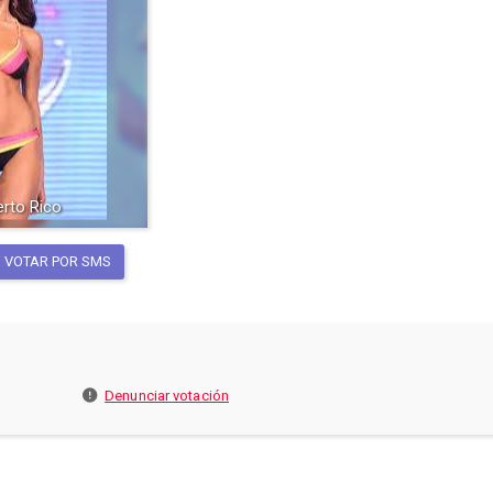
erto Rico
VOTAR POR SMS
Denunciar votación