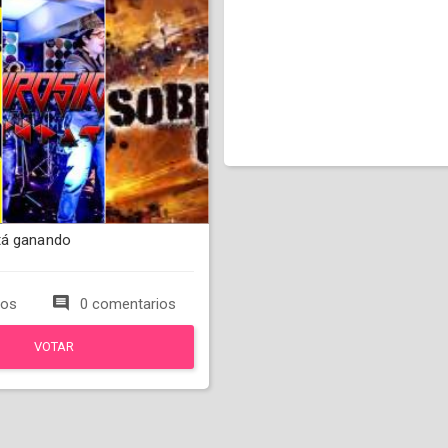
tá ganando
tos
0 comentarios
VOTAR