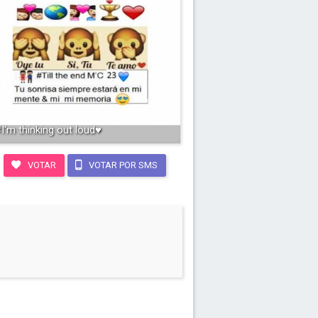
I'm thinking out loud♥️
VOTAR
VOTAR POR SMS