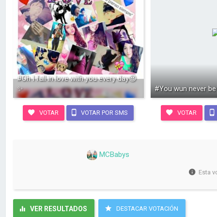
#Oh I fall in love with you every day😍
✨
#You wun never be
VOTAR
VOTAR POR SMS
VOTAR
MCBabys
Esta v
VER RESULTADOS
DESTACAR VOTACIÓN