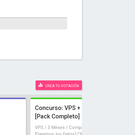
CREA TU VOTACIÓN
Concurso: VPS + CMS
[Pack Completo]
VPS / 3 Meses / Compañia Gigas.com
[Daremos los Datos] CMS / HPieroCMS