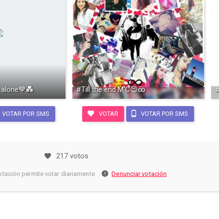
 alone💙💑
#Till the end M'C😍∞
#
VOTAR POR SMS
VOTAR
VOTAR POR SMS
217 votos
otación permite votar diariamente
Denunciar votación