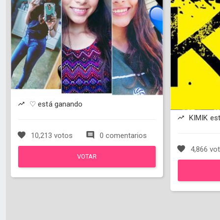
♡ está ganando
KIMIK es
10,213 votos
0 comentarios
4,866 vo
VOTAR