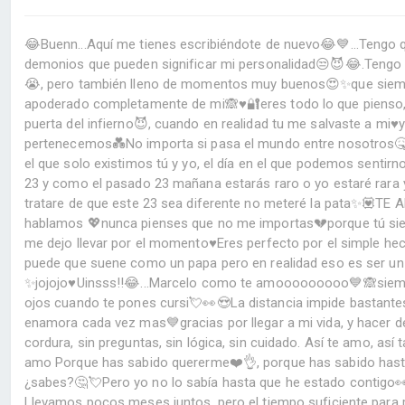
😂Buenn...Aquí me tienes escribiéndote de nuevo😂💙...Tengo q
demonios que pueden significar mi personalidad😒😈😂.Tengo
😭, pero también lleno de momentos muy buenos😍✨que siempr
apoderado completamente de mi🙈♥️🔐eres todo lo que pienso, la
puerta del infierno😈, cuando en realidad tu me salvaste a mi
pertenecemos💑No importa si pasa el mundo entre nosotros🤒
el que solo existimos tú y yo, el día en el que podemos senti
23 y como el pasado 23 mañana estarás raro o yo estaré rara 
tratare de que este 23 sea diferente no meteré la pata✨💟T
hablamos 💖nunca pienses que no me importas💔porque tú siem
me dejo llevar por el momento♥️Eres perfecto por el simple h
puede que suene como un papa pero en realidad eso es ser un 
✨jojojo♥️Uinsss!!😂...Marcelo como te amooooooooo💙🙈siemp
ojos cuando te pones cursi💘👀😍La distancia impide bastan
enamora cada vez mas💙gracias por llegar a mi vida, y hacer de
cordura, sin preguntas, sin lógica, sin cuidado. Así te amo, a
amo Porque has sabido quererme❤️👌, porque has sabido hast
¿sabes?🤔💘Pero yo no lo sabía hasta que he estado contigo👀
Llevamos pocos meses juntos, pero el tiempo suficiente para 