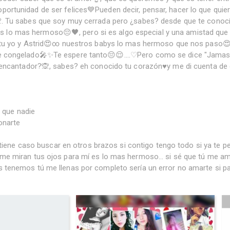
oportunidad de ser felices💙Pueden decir, pensar, hacer lo que qui
. Tu sabes que soy muy cerrada pero ¿sabes? desde que te conocí 
o mas hermoso😔🖤, pero si es algo especial y una amistad que 
iam tu yo y Astrid😍∞ nuestros babys lo mas hermoso que nos paso
e congelado🎤✨Te espere tanto😔😌....♡Pero como se dice "Jamas 
n encantador?🙊, sabes? eh conocido tu corazón♥y me di cuenta de 
r que nadie
onarte
 tiene caso buscar en otros brazos si contigo tengo todo si ya te 
me miran tus ojos para mí es lo mas hermoso... si sé que tú me a
tenemos tú me llenas por completo sería un error no amarte si pa