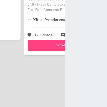
v4.0 / [Pack Completo ej: CMS , DB , Swfs,
Etc.] Este Concurso F...
XTrust Phpkeko está ganando
3,238 votos
5 comentarios
VOTAR