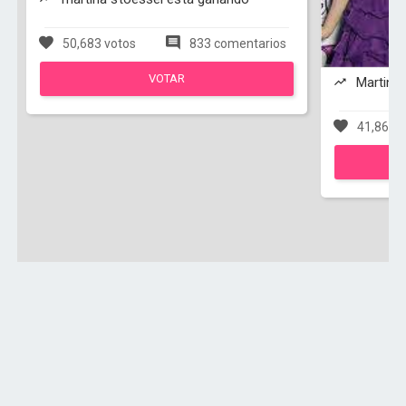
50,683 votos
833 comentarios
VOTAR
Martina
41,867 v