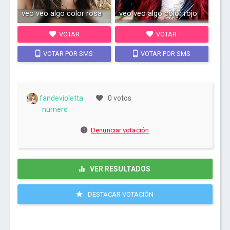
veo veo algo color rosa
veo veo algo color rojo
VOTAR
VOTAR
VOTAR POR SMS
VOTAR POR SMS
fandevioletta
0 votos
numero
Denunciar votación
VER RESULTADOS
DESTACAR VOTACIÓN