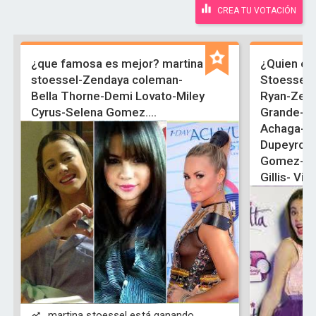
CREA TU VOTACIÓN
¿que famosa es mejor? martina
¿Quien es
stoessel-Zendaya coleman-
Stoessel-
Bella Thorne-Demi Lovato-Miley
Ryan-Zend
Cyrus-Selena Gomez....
Grande-Br
Achaga-Pa
Dupeyron-
Gomez-De
Gillis- Vict
martina stoessel está ganando