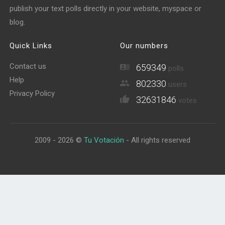
publish your text polls directly in your website, myspace or
blog.
Quick Links
Our numbers
Contact us
659349
polls
Help
802330
users
Privacy Policy
32631846
votes
2009 - 2026 ©
Tu Votación
- All rights reserved