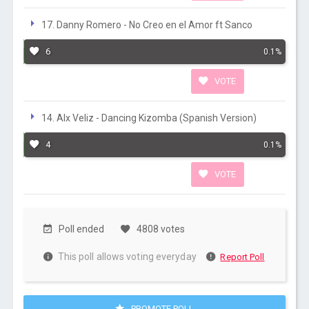
17. Danny Romero - No Creo en el Amor ft Sanco
6
0.1%
VOTE
14. Alx Veliz - Dancing Kizomba (Spanish Version)
4
0.1%
VOTE
Poll ended
4808 votes
This poll allows voting everyday
Report Poll
PROMOTE POLL