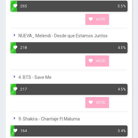
265
5.5%
VOTE
NUEVA_ Melendi - Desde que Estamos Juntos
218
4.5%
VOTE
4. BTS - Save Me
217
4.5%
VOTE
9. Shakira - Chantaje ft Maluma
164
3.4%