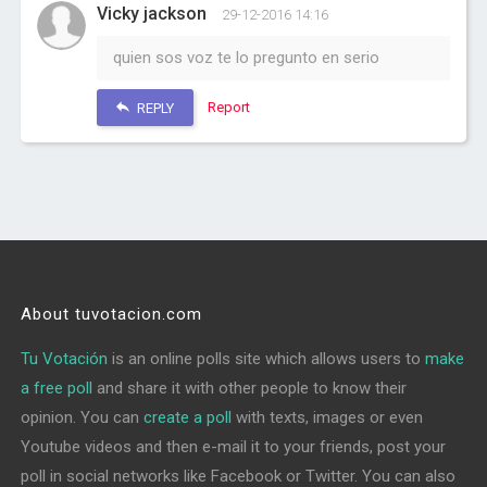
Vicky jackson
29-12-2016 14:16
quien sos voz te lo pregunto en serio
Report
REPLY
About tuvotacion.com
Tu Votación
is an online polls site which allows users to
make
a free poll
and share it with other people to know their
opinion. You can
create a poll
with texts, images or even
Youtube videos and then e-mail it to your friends, post your
poll in social networks like Facebook or Twitter. You can also