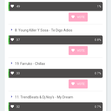
49
1%
VOTE
8. Young Killer Y Sosa - Te Digo Adios
37
0.8%
VOTE
19. Farruko - Chillax
33
0.7%
VOTE
11. TrendBeats & Dj Noy's - My Dream
32
0.7%