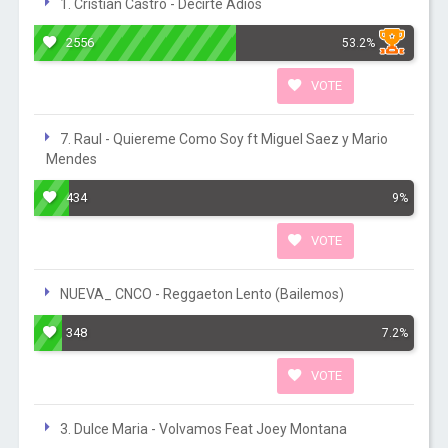
1. Cristian Castro - Decirte Adios
2556
53.2%
VOTE
7. Raul - Quiereme Como Soy ft Miguel Saez y Mario
Mendes
434
9%
VOTE
NUEVA_ CNCO - Reggaeton Lento (Bailemos)
348
7.2%
VOTE
3. Dulce Maria - Volvamos Feat Joey Montana