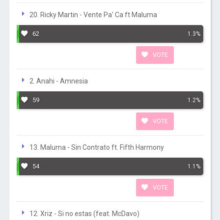
20. Ricky Martin - Vente Pa' Ca ft Maluma
62
1.3%
VOTE
2. Anahi - Amnesia
59
1.2%
VOTE
13. Maluma - Sin Contrato ft. Fifth Harmony
54
1.1%
VOTE
12. Xriz - Si no estas (feat. McDavo)