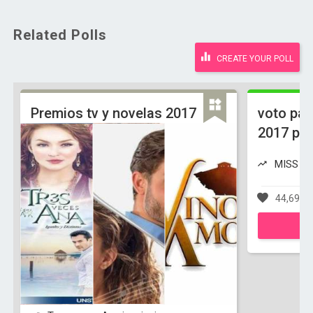
Related Polls
CREATE YOUR POLL
Premios tv y novelas 2017
voto par
2017 po
MISS VE
44,698 v