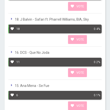
VOTE
18. J Balvin - Safari ft. Pharrell Williams, BIA, Sky
18
0.4%
VOTE
16. DCS - Que No Joda
11
0.2%
VOTE
15. Ana Mena - Se Fue
6
0.1%
VOTE