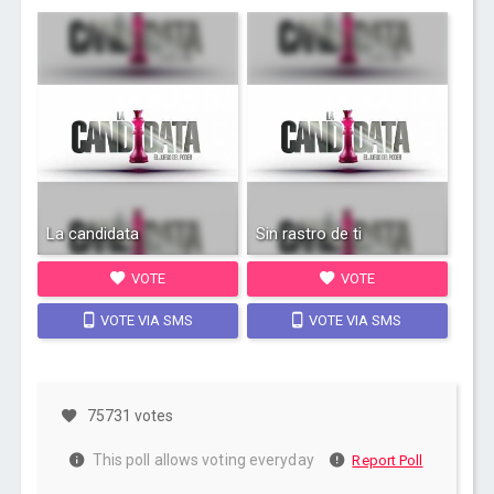
La candidata
Sin rastro de ti
VOTE
VOTE
VOTE VIA SMS
VOTE VIA SMS
75731 votes
This poll allows voting everyday
Report Poll