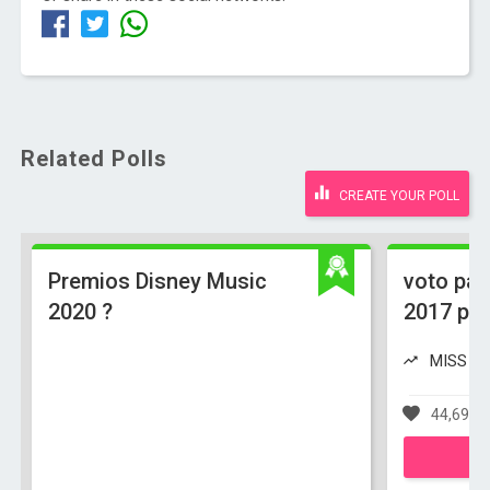
Related Polls
CREATE YOUR POLL
Premios Disney Music
voto par
2020 ?
2017 po
MISS VE
44,698 v