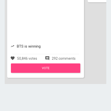
BTS is winning
50,846 votes
292 comments
VOTE