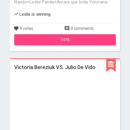
Nando+Leslie Panda+Amara que linda Yoloriana
Leslie is winning
9 votes
0 comments
VOTE
Victoria Bereziuk VS. Julio De Vido