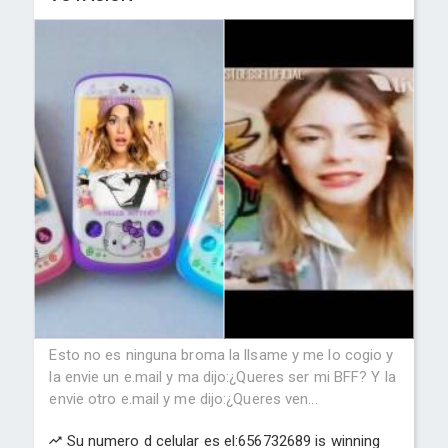
Esto no es ninguna broma la llsame y me lo cogio y
la envie un e.mail y ma dijo:¿Queres ser mi BFF? Y la
envie otro e.mail y me dijo:¿Queres ven...
Su numero d celular es el:656732689 is winning