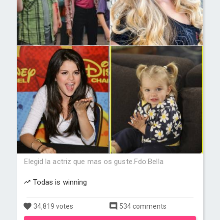
Elegid la actriz que mas os guste.Fdo:Bella
Todas is winning
34,819 votes
534 comments