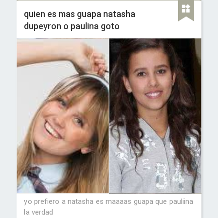
quien es mas guapa natasha
dupeyron o paulina goto
yo prefiero a natasha es maaaas guapa que pauliina
la verdad