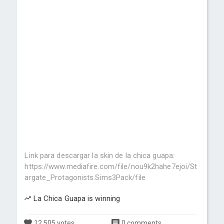
Link para descargar la skin de la chica guapa:
https://www.mediafire.com/file/nou9k2hahe7ejoi/St
argate_Protagonists.Sims3Pack/file
La Chica Guapa is winning
12,505 votes
0 comments