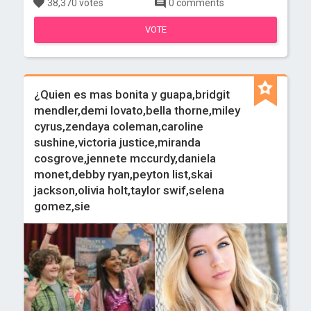
38,370 votes
0 comments
VOTE
¿Quien es mas bonita y guapa,bridgit
mendler,demi lovato,bella thorne,miley
cyrus,zendaya coleman,caroline
sushine,victoria justice,miranda
cosgrove,jennete mccurdy,daniela
monet,debby ryan,peyton list,skai
jackson,olivia holt,taylor swif,selena
gomez,sie