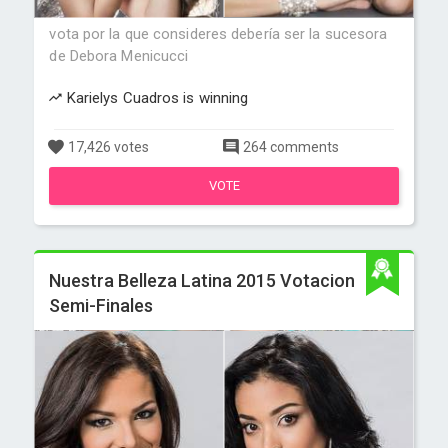
vota por la que consideres debería ser la sucesora
de Debora Menicucci
Karielys Cuadros is winning
17,426 votes
264 comments
VOTE
Nuestra Belleza Latina 2015 Votacion
Semi-Finales