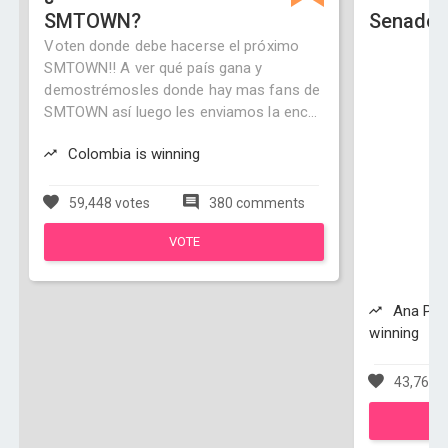
SMTOWN?
Senado 
Voten donde debe hacerse el próximo
SMTOWN!! A ver qué país gana y
demostrémosles donde hay mas fans de
SMTOWN así luego les enviamos la enc...
Colombia is winning
59,448 votes
380 comments
VOTE
Ana Paol
winning
43,762 v