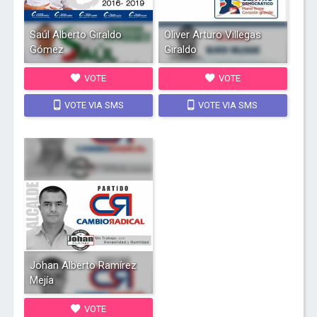
Saúl Alberto Giraldo
Oliver Arturo Villegas
Gómez
Giraldo
VOTE
VOTE
VOTE VIA SMS
VOTE VIA SMS
Johan Alberto Ramírez
Mejía
VOTE