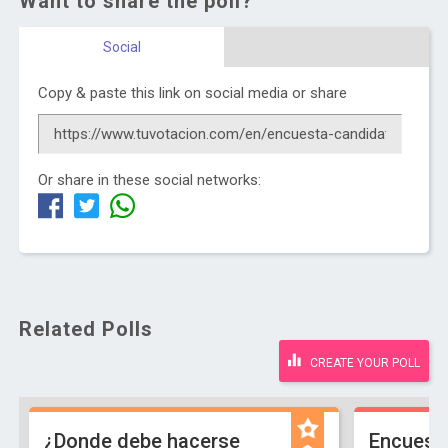
Want to share the poll?
Social
Copy & paste this link on social media or share
Or share in these social networks:
Related Polls
CREATE YOUR POLL
¿Donde debe hacerse
Encuest