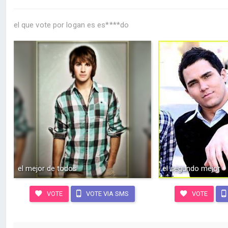
el que vote por logan es es****do
el mejor de todos
el segundo mejor
VOTE
VOTE VIA SMS
VOTE