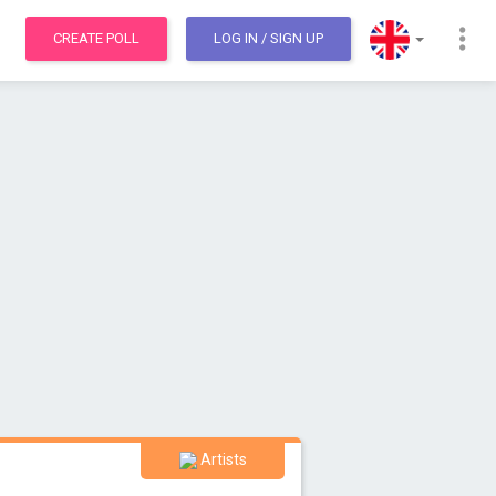
CREATE POLL
LOG IN
/ SIGN UP
Artists