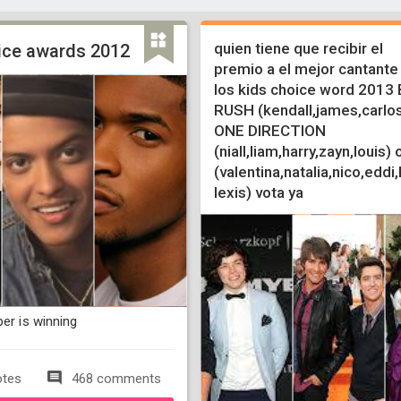
quien tiene que recibir el
oice awards 2012
premio a el mejor cantante
los kids choice word 2013
RUSH (kendall,james,carlos
ONE DIRECTION
(niall,liam,harry,zayn,louis)
(valentina,natalia,nico,eddi
lexis) vota ya
ber is winning
otes
468 comments