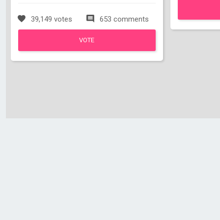
39,149 votes
653 comments
VOTE