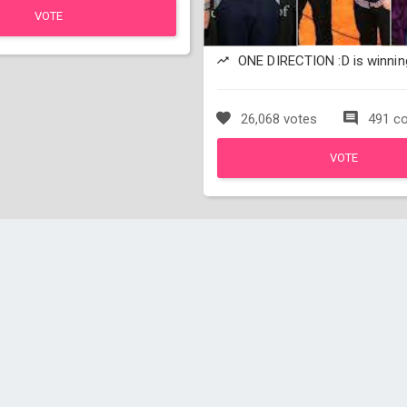
VOTE
ONE DIRECTION :D is winnin
26,068 votes
491 c
VOTE