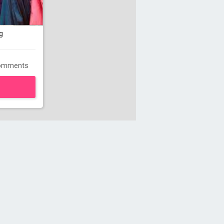
g
omments