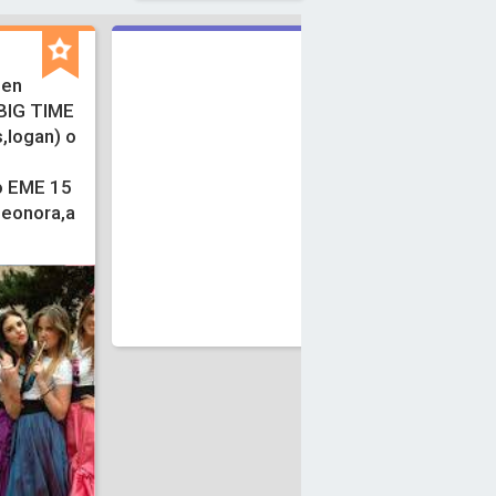
 en
 BIG TIME
,logan) o
V
t
 o EME 15
,leonora,a
w