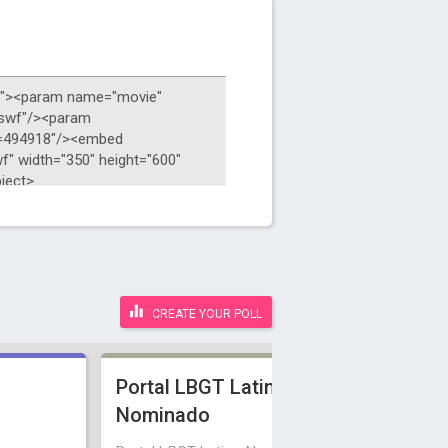
CREATE YOUR POLL
Portal LBGT Latino
Nominado
v