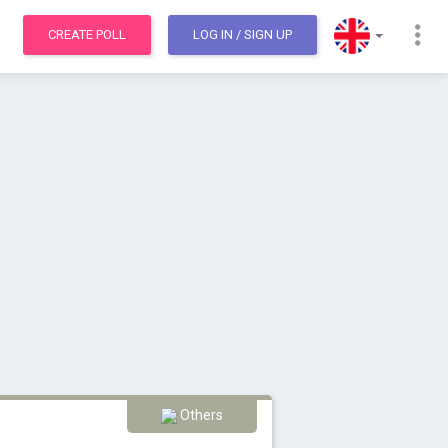
CREATE POLL
LOG IN
/ SIGN UP
Others