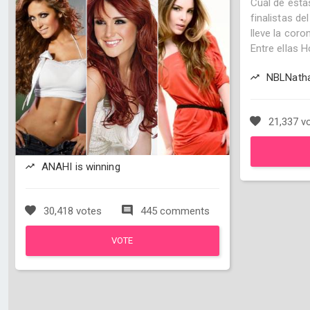
Cual de esta
finalistas de
lleve la coro
Entre ellas H
NBLNathal
21,337 v
ANAHI is winning
30,418 votes
445 comments
VOTE