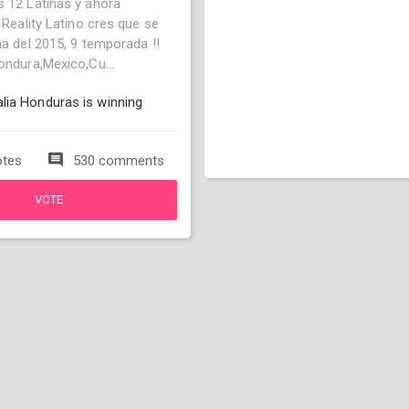
s 12 Latinas y ahora
l Reality Latino cres que se
na del 2015, 9 temporada !!
ondura,Mexico,Cu...
ia Honduras is winning
otes
530 comments
VOTE