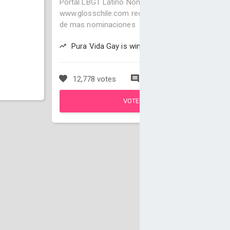
Portal LBGT Latino Nominado Por
www.glosschile.com recuerda visitar las
p
de mas nominaciones
Pura Vida Gay is winning
12,778 votes
147 comments
VOTE