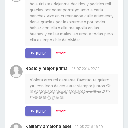
hola tinistas dejenme decirles y pedirles mil
gracias por votar pormi yo amo a carla
sanchez vive en cumanacoa calle arismendy
denle gracias por inspirarme y por poder
hablar con ella y ella me apolla en las
buenas y en las malas las amo a todas pero
ella es imposible de olvidar
Report
REPLY
Rosio y mejor prima
15-07-2016 22:30
Violeta eres mi cantante favorito te quiero
ytu con leon deven estar siempre juntos 🐶
🐰😘😘😘😘😛😛😛😛😛😃😃😃❤❤💗💔💕💘
💘💙💙💙👌👌💩💩.
Report
REPLY
Kailiany amaloha axel
13-05-2016 18:30