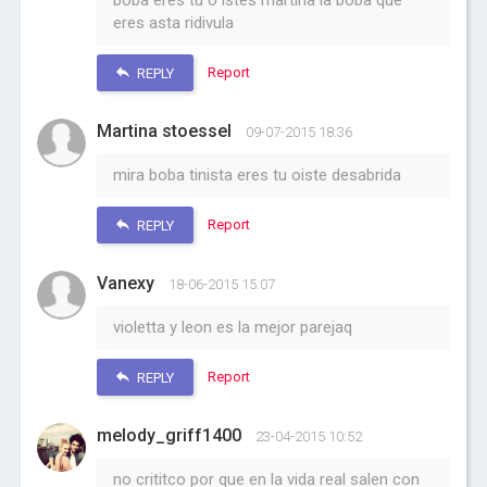
boba eres tu o istes martina la boba que
eres asta ridivula
Report
REPLY
Martina stoessel
09-07-2015 18:36
mira boba tinista eres tu oiste desabrida
Report
REPLY
Vanexy
18-06-2015 15:07
violetta y leon es la mejor parejaq
Report
REPLY
melody_griff1400
23-04-2015 10:52
no crititco por que en la vida real salen con