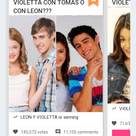
VIOLETTA CON TOMAS O
VIOLETT
CON LEON???
VIOLETTA
LEON Y VIOLETTA is winning
71,638 v
145,572 votes
11,105 comments