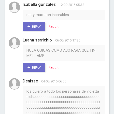
Isabella gonzalez
12-02-2015 05:32
nat y maxi son inparables
Report
REPLY
Luana serrichio
06-02-2015 17:35
HOLA QUICAS COMO AJO PARA QUE TINI
ME LLAME
Report
REPLY
Denisse
04-02-2015 06:50
los quiero a todo los personajes de violetta
sichauuuuuuuuuuuuuuuuuuuuuuuuuuuuuuuu
uuuuuuuuuuuuuuuuuuuuuuuuuuuuuuuuuuuu
uuuuuuuuuuuuuuuuuuuuuuuuuuuuuuuuuuuu
uuuuuuuuuuuuuuuuuuuuuuuuuuuuuuuuuuuu