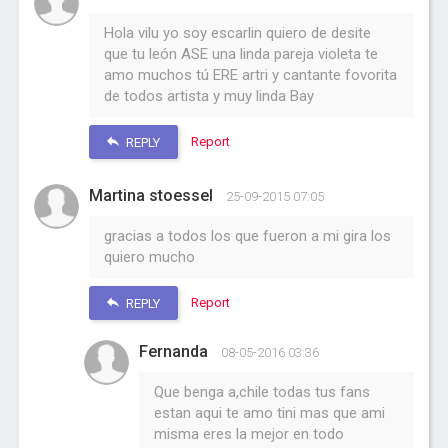
Hola vilu yo soy escarlin quiero de desite
que tu león ASE una linda pareja violeta te
amo muchos tú ERE artri y cantante fovorita
de todos artista y muy linda Bay
Report
REPLY
Martina stoessel
25-09-2015 07:05
gracias a todos los que fueron a mi gira los
quiero mucho
Report
REPLY
Fernanda
08-05-2016 03:36
Que benga a,chile todas tus fans
estan aqui te amo tini mas que ami
misma eres la mejor en todo