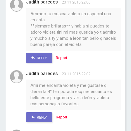
Judith paredes
20-11-2016 22:06
Ammoo tu musica violeta en especial una
es esta;
**siempre brillaras** y habla si puedes te
adoro violeta tini mi mas querida yo t admiro
y mucho a ty y amo a león tan bello q hacéis
buena pareja con el violeta
Report
REPLY
Judith paredes
20-11-2016 22:02
Ami me encanta violeta y me gustase q
dieran la 4° temporada esq me encanta es
bello este programa y ver a león y violeta
mis personajes favoritos
Report
REPLY