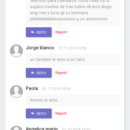
telefono para mandaros fotos mias os lo
suplico medsis de fran ludmi vili leon diego
angi nati y lucia gil su hermana
pliiiiiiiiiiiiiiiiiiiiiiiisssssssss q os amoooooo
Report
REPLY
Jorge blanco
12-11-2014 12:36
yo tambien le amo a mi fans
Report
REPLY
Paola
05-11-2014 19:54
leonnn te amo
Report
REPLY
Angelica marin
31-10-2014 19:30