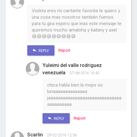
Violeta eres mi cantante favorita te quiero y
una cosa mas nosotros también fuimos
para tu gira espero que leas este mensaje te
queremos mucho amaloha y kailany y axel
😅😅😅😅😅😅😅😅😅
Report
REPLY
Yuleimi del valle rodriguez
venezuela
07-08-2016 19:43
chica habla bien la mejor es
lunaaaaaaaaaaaaaa
jaaaaaaaaaaaaaaaaaaaaaaaaaaaaaa
aaaaaaaaaa
Report
REPLY
Scarlin
29-02-2016 12:56