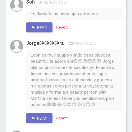
Sofi
03-02-2017 10:04
Es divino tiene unos ojos ermosos
Report
REPLY
Jorge😘😘😘😘 tu
20-11-2016 22:24
León es muy guapo y lindo esos ojasoss
beautifull te adoro siiii😊😊😊😊😊😊 Jorge
blanco quiero que me saludes yo te admiro
tienes una voz impresionant eres súper
amooo tu música es estupenda y por eso
me gustas como persona tu trayectoria tu
música y forma are beauty person with
Martina stoless I love you bendiciones para
ustedes😂😂😂😊😊😘😘😘😘😘
Report
REPLY