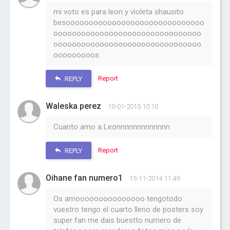
mi voto es para leon y violeta shausito
besoooooooooooooooooooooooooooooo
oooooooooooooooooooooooooooooooo
oooooooooooooooooooooooooooooooo
ooooooooos
Report
REPLY
Waleska perez
10-01-2015 10:10
Cuanto amo a Leonnnnnnnnnnnnn
Report
REPLY
Oihane fan numero1
15-11-2014 11:49
Os amooooooooooooooo tengotodo
vuestro tengo el cuarto lleno de posters soy
super fan me dais buestto numero de