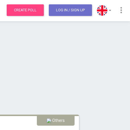
CREATE POLL
LOG IN
/ SIGN UP
Others