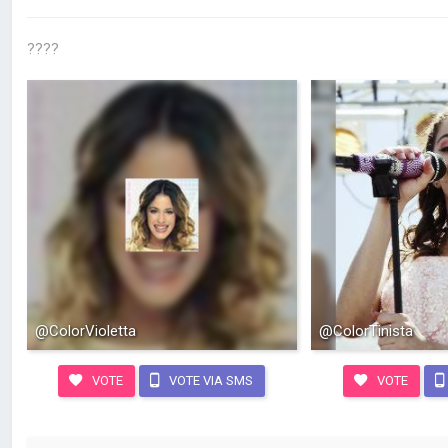
????
@ColorVioletta
@ColorTinista
VOTE
VOTE VIA SMS
VOTE