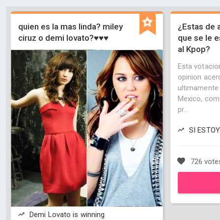
quien es la mas linda? miley
¿Estas de 
ciruz o demi lovato?♥♥♥
que se le 
al Kpop?
Esta votacio
opinion acer
ultimamente 
Mexico, com
pr...
SI ESTOY
726 vote
Demi Lovato is winning