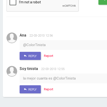
Ana
22-03-2013 12:56
@ColorTinista
Report
REPLY
Soy tinista
22-03-2013 12:55
la mejor cuanta es @ColorTinista
Report
REPLY