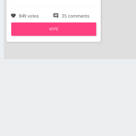
849 votes
35 comments
VOTE