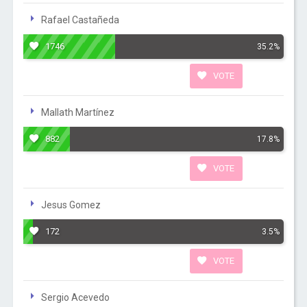
Rafael Castañeda
1746
35.2%
VOTE
Mallath Martínez
882
17.8%
VOTE
Jesus Gomez
172
3.5%
VOTE
Sergio Acevedo