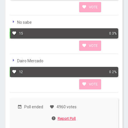
VOTE
No sabe
15
0.3%
VOTE
Dairo Mercado
12
0.2%
VOTE
Poll ended
4960 votes
Report Poll