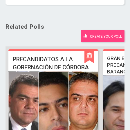
Related Polls
CREATE YOUR POLL
GRAN EN
PRECANDIDATOS A LA
PRECANDI
GOBERNACIÓN DE CÓRDOBA
BARANOA