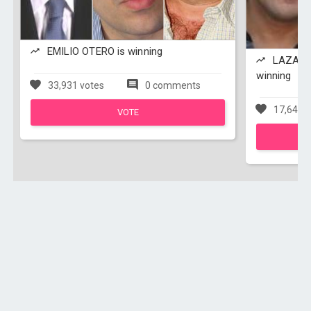
EMILIO OTERO is winning
LAZARO
winning
33,931 votes
0 comments
17,649 v
VOTE