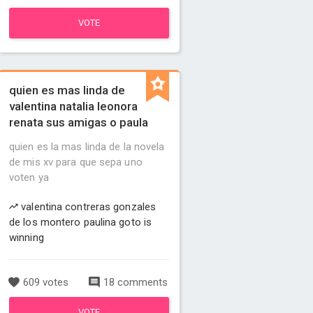
VOTE
quien es mas linda de
valentina natalia leonora
renata sus amigas o paula
quien es la mas linda de la novela
de mis xv para que sepa uno
voten ya
valentina contreras gonzales
de los montero paulina goto is
winning
609 votes
18 comments
VOTE