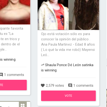
ipante favorita
tu ex "La
Ojo está votación sólo es para
te en trios y
conocer la opinión del público .
 dentro de el
Ana Paula Martinez - Edad 8 años
le...
( Lo qué la vida me robó) Mayensi
Leó...
is winning
Shaula Ponce Dé León satinka
is winning
1 comments
TE
2,579 votes
1 comments
VOTE