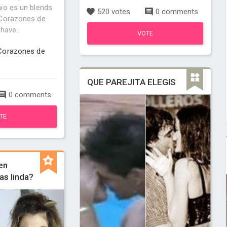
io es un blends
520 votes
0 comments
(Corazones de
have...
VOTE
Corazones de
QUE PAREJITA ELEGIS
0 comments
TE
en
as linda?