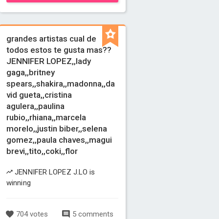
grandes artistas cual de
todos estos te gusta mas??
JENNIFER LOPEZ,,lady
gaga,,britney
spears,,shakira,,madonna,,da
vid gueta,,cristina
agulera,,paulina
rubio,,rhiana,,marcela
morelo,,justin biber,,selena
gomez,,paula chaves,,magui
brevi,,tito,,coki,,flor
JENNIFER LOPEZ J.LO is
winning
704 votes
5 comments