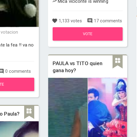
Mica viciconte is winning
1,133 votes
17 comments
 votacion
VOTE
e la fea !! va no
PAULA vs TITO quien
gana hoy?
0 comments
TE
 o Paula?