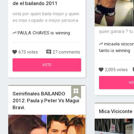
de el bailando 2011
vota por quien baila mejor y quien
es mas copado o mejor persona
quien ganara ? tu
PAULA CHAVES is winning
micaela vicicont
tanto is winning
675 votes
27 comments
VOTE
2,005 votes
VO
Semifinales BAILANDO
2012: Paula y Peter Vs Magui
Bravi.
Mica Viciconte