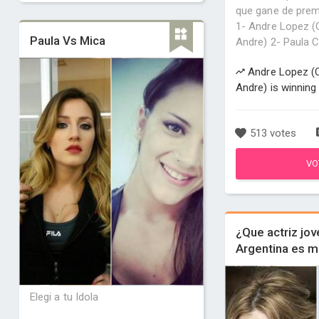
que gane de prem
1- Andre Lopez 
Paula Vs Mica
Andre) 2- Paula C
Andre Lopez (
Andre) is winning
513 votes
VO
¿Que actriz jov
Argentina es m
Elegi a tu Idola