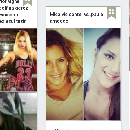
flor vigna
elfina gerez
Mica viciconte. vs .paula
viciconte
amoedo
ez azul tuzin