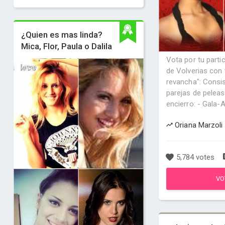
¿Quien es mas linda?
Mica, Flor, Paula o Dalila
Vota por tu partic
de Volverias con 
revancha": Consis
parejas de peleas
encierro: - Gala-Ay
Oriana Marzoli 
5,784 votes
VO