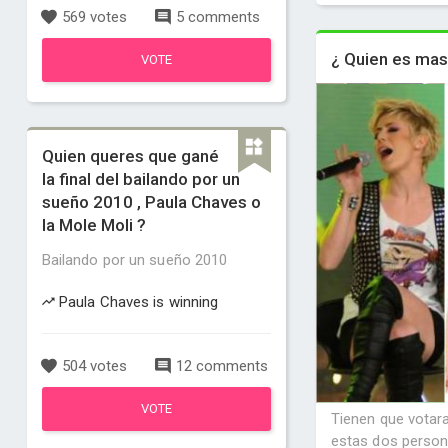
569 votes
5 comments
¿ Quien es mas 
VOTE
Quien queres que gané
la final del bailando por un
sueño 2010 , Paula Chaves o
la Mole Moli ?
Bailando por un sueño 2010
Paula Chaves is winning
504 votes
12 comments
VOTE
Tienen que votara
estas dos person