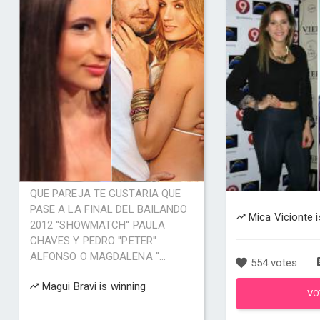
QUE PAREJA TE GUSTARIA QUE
PASE A LA FINAL DEL BAILANDO
Mica Vicionte i
2012 ''SHOWMATCH'' PAULA
CHAVES Y PEDRO ''PETER''
ALFONSO O MAGDALENA ''...
554 votes
Magui Bravi is winning
VO