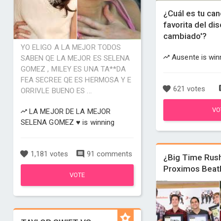
¿Cuál es tu can
favorita del dis
cambiado'?
YO ELIGO A LA MEJOR TODOS
Ausente is win
SABEN QE LA MEJOR ES SELENA
GOMEZ , MILEY ES UNA TA**DA
FEA SECREE QE ES HERMOSA Y E
621 votes
ORRIVLE BUENO ES ...
VO
LA MEJOR DE LA MEJOR
SELENA GOMEZ ♥ is winning
1,181 votes
91 comments
¿Big Time Rush
Proximos Beat
VOTE