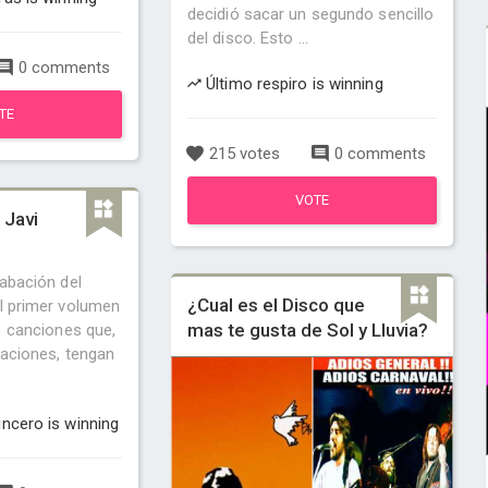
decidió sacar un segundo sencillo
del disco. Esto ...
0 comments
Último respiro is winning
TE
215 votes
0 comments
VOTE
 Javi
rabación del
¿Cual es el Disco que
l primer volumen
mas te gusta de Sol y Lluvia?
11 canciones que,
taciones, tengan
ncero is winning