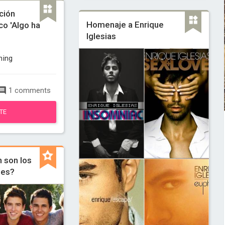
ción
Homenaje a Enrique
co 'Algo ha
Iglesias
ning
1 comments
TE
 son los
les?