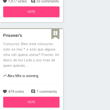
1,977 votes
33 comments
VOTE
Prisoner's
Concurso: Bien este concurso
solo es mio * a solo que alguna
otra cdc quiera unirse* Premio: Un
disco de los Lads y uno mas de
quien quieran, ...
Alex Mtx is winning
474 votes
7 comments
VOTE