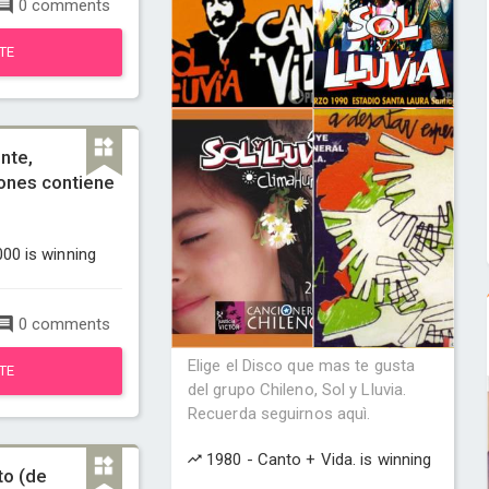
0 comments
TE
nte,
ones contiene
00 is winning
0 comments
Elige el Disco que mas te gusta
TE
del grupo Chileno, Sol y Lluvia.
Recuerda seguirnos aquì.
1980 - Canto + Vida. is winning
to (de