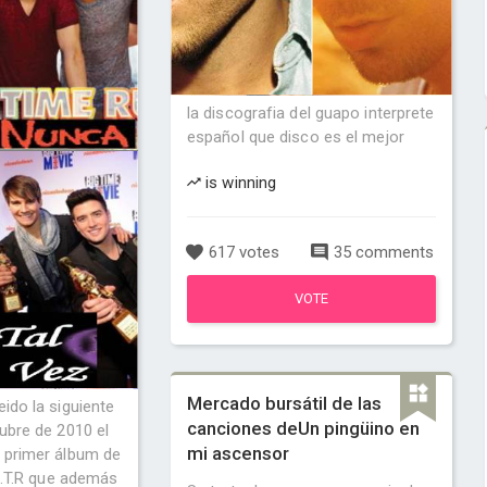
la discografia del guapo interprete
español que disco es el mejor
is winning
617 votes
35 comments
VOTE
Mercado bursátil de las
eido la siguiente
canciones deUn pingüino en
tubre de 2010 el
mi ascensor
u primer álbum de
B.T.R que además