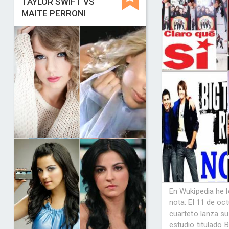
TAYLOR SWIFT VS
MAITE PERRONI
En Wukipedia he l
nota: El 11 de oc
cuarteto lanza s
estudio titulado 