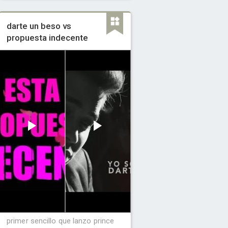
darte un beso vs
propuesta indecente
primer sencillo que lanzo prince