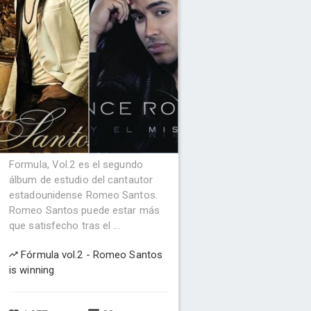
Formula, Vol.2 es el segundo
álbum de estudio del cantautor
estadounidense Romeo Santos.
Romeo Santos puede estar más
que satisfecho tras el ...
Fórmula vol.2 - Romeo Santos
is winning