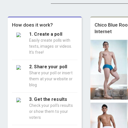
How does it work?
Chico Blue Ro
Internet
1. Create a poll
Easily create polls with
texts, images or videos.
It's free!
2. Share your poll
Share your poll or insert
them at your website or
blog
3. Get the results
Check your poll's results
or show them to your
voters