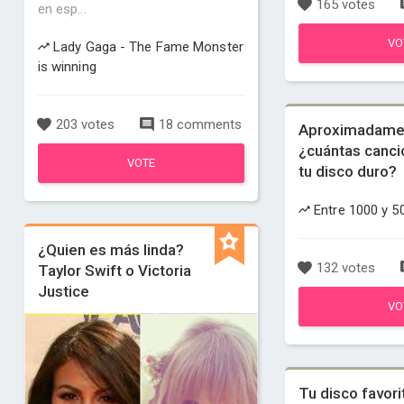
165 votes
en esp...
VO
Lady Gaga - The Fame Monster
is winning
203 votes
18 comments
Aproximadame
¿cuántas canci
VOTE
tu disco duro?
Entre 1000 y 50
¿Quien es más linda?
132 votes
Taylor Swift o Victoria
Justice
VO
Tu disco favori