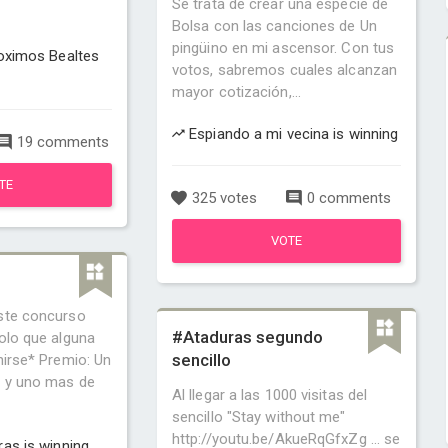
Se trata de crear una especie de
Bolsa con las canciones de Un
pingüino en mi ascensor. Con tus
roximos Bealtes
votos, sabremos cuales alcanzan
mayor cotización,...
Espiando a mi vecina is winning
19 comments
TE
325 votes
0 comments
VOTE
ste concurso
#Ataduras segundo
olo que alguna
sencillo
nirse* Premio: Un
s y uno mas de
Al llegar a las 1000 visitas del
sencillo "Stay without me"
http://youtu.be/AkueRqGfxZg ... se
as is winning