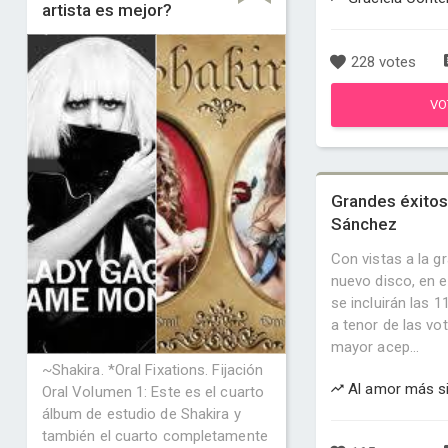
artista es mejor?
228 votes
VO
Grandes éxitos
Sánchez
Con vistas a la g
nuevo disco, en e
se incluirán las 
a tenor de las vo
mayor acep...
~Shakira. *Oral Fixations. Fijación
Al amor más si
Oral Volumen 1: Este es el cuarto
álbum de estudio de Shakira y
también el cuarto completamente