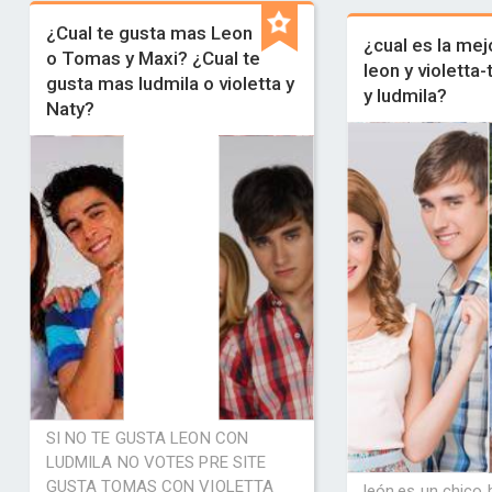
¿Cual te gusta mas Leon
¿cual es la mej
o Tomas y Maxi? ¿Cual te
leon y violetta
gusta mas ludmila o violetta y
y ludmila?
Naty?
SI NO TE GUSTA LEON CON
LUDMILA NO VOTES PRE SITE
GUSTA TOMAS CON VIOLETTA
león,es un chico 