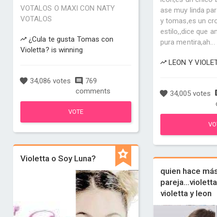
VOTALOS O MAXI CON NATY
ase muy linda par
VOTALOS
y tomas,es un cro
estilo,,dice que a
¿Cula te gusta Tomas con
pura mentira,ah...
Violetta? is winning
LEON Y VIOLET
34,086 votes
769
comments
34,005 votes
VOTE
VO
Violetta o Soy Luna?
quien hace más
pareja...violett
violetta y leon