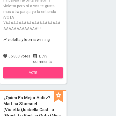
mi pareja favorita es leon y
violetta pero si a vos te gusta
mas otra pareja yo lo entiendo
¡VOTA
YAAAAAAAAAAAAAAAAAAAAA
AAAAAAAAAAAAA!!!...
violetta y leon is winning
65,803 votes
1,599
comments
VOTE
¿Quien Es Mejor Actirz?
Martina Stoessel
(Violetta),Isabella Castillo
(Grachi) o Paulina Goto (Miss