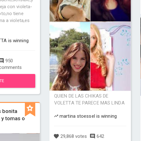
eja con violeta-
to,no tiene
ma a violeta,es
TA is winning
950
comments
TE
QUIEN DE LAS CHIKAS DE
VOLETTA TE PARECE MAS LINDA
 bonita
martina stoessel is winning
a y tomas o
29,868 votes
642