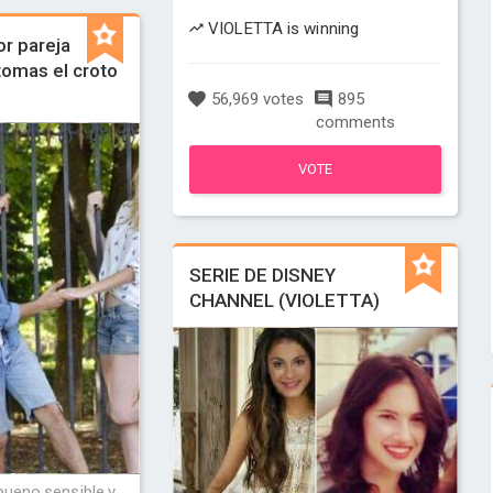
VIOLETTA is winning
or pareja
-tomas el croto
56,969 votes
895
comments
VOTE
SERIE DE DISNEY
CHANNEL (VIOLETTA)
bueno,sensible,y