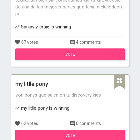
takako:tambien sin comentarios kid vs kat:vil copia
de una de las mejores series que tenia nickelodeon
pe...
Sanjay y craig is winning
67 votes
4 comments
VOTE
my litlle pony
son ponys que salen en tu discovery kids
my litlle pony is winning
62 votes
0 comments
VOTE