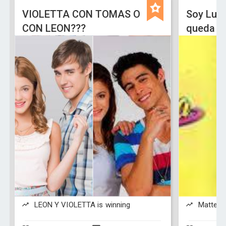
VIOLETTA CON TOMAS O
Soy Lun
CON LEON???
queda L
LEON Y VIOLETTA is winning
Matteo y