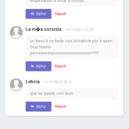
empesando a votar a tomas
Report
REPLY
La ni�a sorsista
14-10-2012 13:53
yo kiero k se kede con tomatote por k asen
muy buena
pareeeeeeejoooooooooooooon!!!!!!
Report
REPLY
Leticia
11-10-2012 18:13
que se quede con leon
Report
REPLY