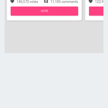
145,572 votes
11,105 comments
122,950
VOTE