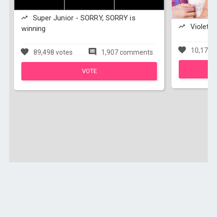
Super Junior - SORRY, SORRY is
Violetta
winning
10,172 v
89,498 votes
1,907 comments
VOTE