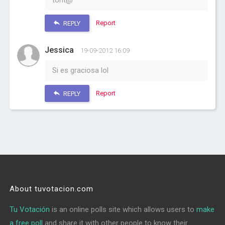
tont@
Report
REPLY
Jessica
19-09-2012 16:09
Si es graciosa lol
Report
REPLY
About tuvotacion.com
Tu Votación
is an online polls site which allows users to
make
a free poll
and share it with other people to know their