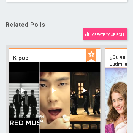
Related Polls
CREATE YOUR POLL
¿Quien es 
K-pop
Ludmila ,