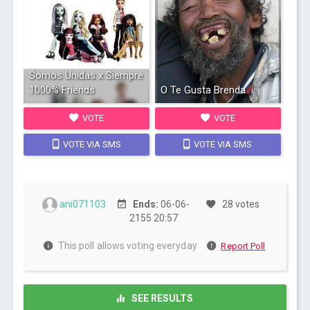
Somos Unidas x Siempre
1000% Friends
O Te Gusta Brenda
VOTE
VOTE
VOTE VIA SMS
VOTE VIA SMS
ani071103
Ends:
06-06-
28 votes
2155 20:57
This poll allows voting everyday
Report Poll
SEE RESULTS